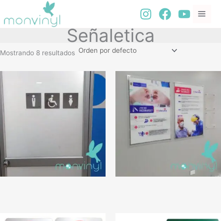
Ir
al
contenido
Señaletica
Mostrando 8 resultados
Baños dilatados
Carteleras en acrílico