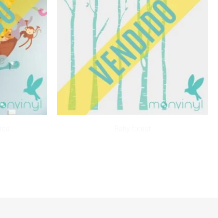
rca
Baby forest