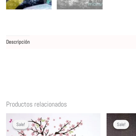
Descripción
Valoraciones (0)
Productos relacionados
Sale!
Sale!
Sale!
Sale!