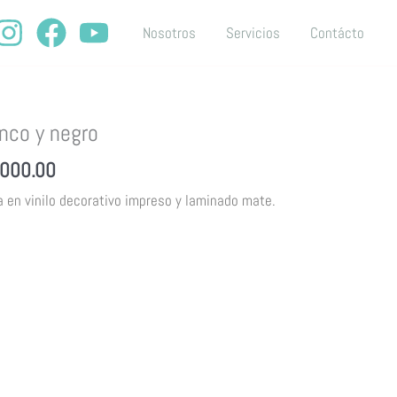
Nosotros
Servicios
Contácto
al
Current
nco y negro
price
,000.00
is:
 en vinilo decorativo impreso y laminado mate.
000.00.
$280,000.00.