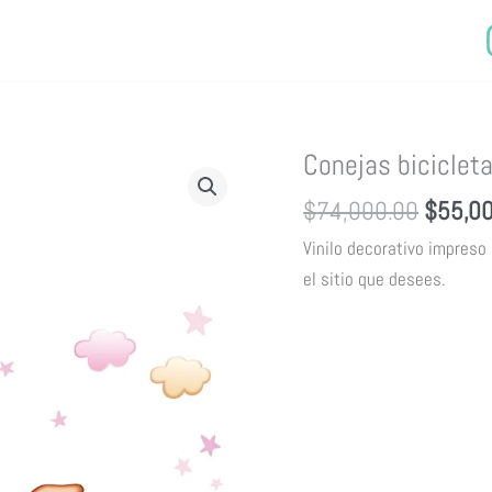
Origina
Conejas biciclet
price
$
74,000.00
$
55,0
was:
Vinilo decorativo impreso
$74,00
el sitio que desees
.