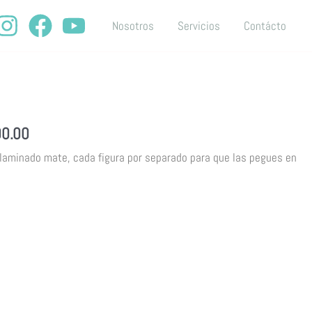
Nosotros
Servicios
Contácto
l
Current
a
price
00.00
is:
 laminado mate, cada figura por separado para que las pegues en
0.00.
$55,000.00.