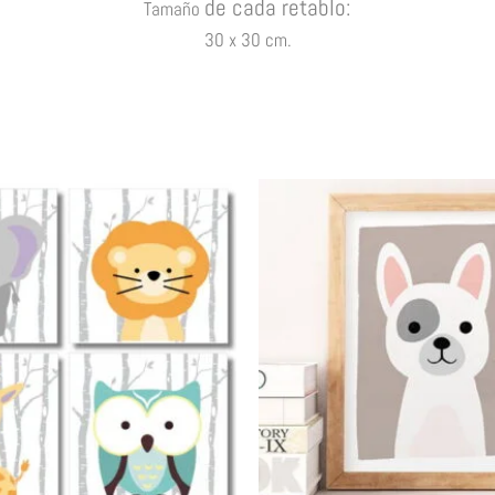
de cada retablo
:
Tamaño
30
x 30
cm.