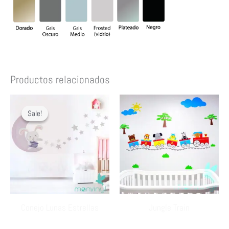
Productos relacionados
Sale!
Sale!
Conejo Lunas Estrellas
Jungle Train