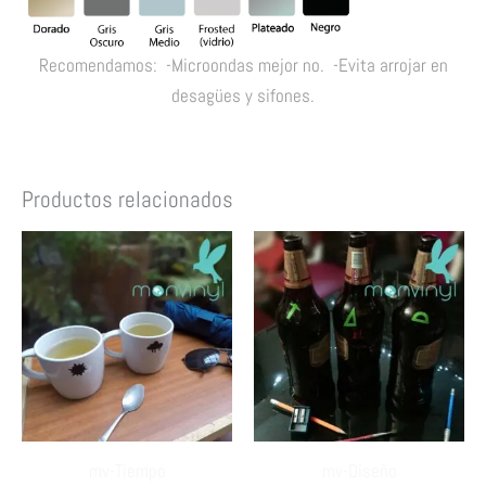
Recomendamos: -Microondas mejor no. -Evita arrojar en
desagües y sifones.
Productos relacionados
mv-Tiempo
mv-Diseño