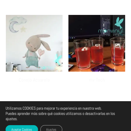
Conejo Acuarela
mv-Tech
Utilizamos COOKIES para mejorar tu experiencia en nuestra web.
Todos los derechos reservados :: monvinyl :: Bogotá Colombia.
Puedes aprender más sobre qué cookies utilizamos o desactivarlas en los
ajustes.
Aceptar Cookies
Ajustes