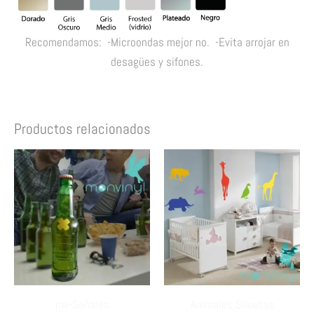
Recomendamos: -Microondas mejor no. -Evita arrojar en
desagües y sifones.
Productos relacionados
mv-Señales
Animales Siluetas