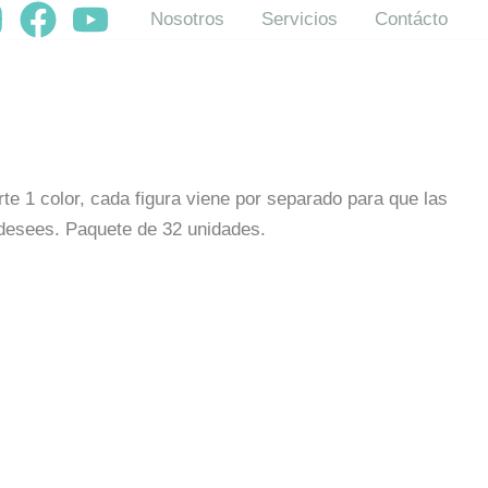
Current
Nosotros
Servicios
Contácto
price
is:
.
$16,000.00.
rte 1 color, cada figura viene por separado para que las
 desees.
Paquete de 32 unidades.