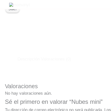
Ir
Sale!
al
contenido
Descripción
Valoraciones (0)
Valoraciones
No hay valoraciones aún.
Sé el primero en valorar “Nubes mini”
Tu dirección de correo electrónico no será publicada.
Los