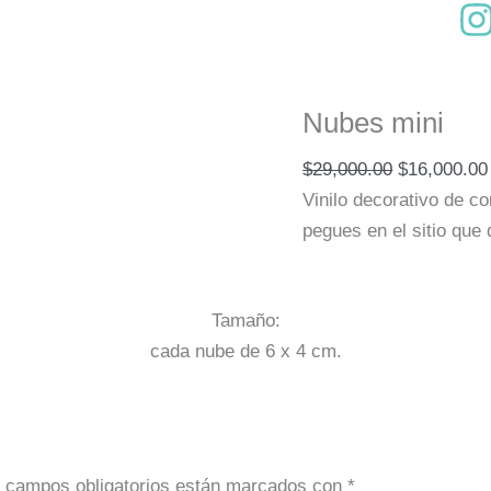
Original
price
was:
$29,000.00
Nubes mini
$
29,000.00
$
16,000.00
Vinilo decorativo de co
pegues en el sitio que
Tamaño:
cada nube de 6 x 4 cm.
 campos obligatorios están marcados con
*