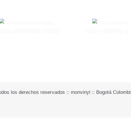
nda sombrilla dibujo
Oso volando y
odos los derechos reservados :: monvinyl :: Bogotá Colombi