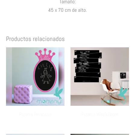
Tamaño:
45 x 70 cm de alto.
Productos relacionados
Pizarra Princesa
Pizarra WeekZoom