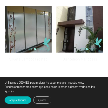
Silueta Bamboo Frosted
Dienteleón Mariposas
Utilizamos COOKIES para mejorar tu experiencia en nuestra web.
Puedes aprender más sobre qué cookies utilizamos o desactivarlas en los
Todos los derechos reservados :: monvinyl :: Bogotá Colombia.
ajustes.
Aceptar Cookies
Ajustes