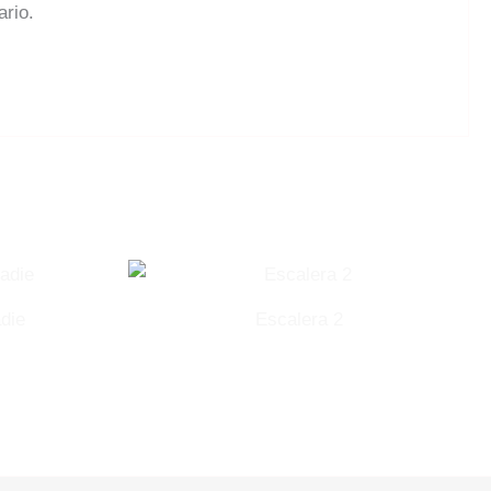
ario.
die
Escalera 2