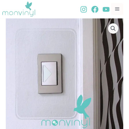
Ir
al
contenido